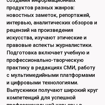
на радио и телевидении, в пресс-
службах организаций и ведомств.
Чему научишься:
Основы теории журналистики
и медиа;
Техника и технология СМИ;
Основы журналистской
деятельности;
Основы медиадизайна;
Тележурналистика;
Радиожурналистика;
Актуальные проблемы
современности и
журналистика;
Этика и аксиология
журналистики.