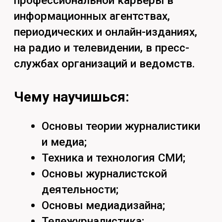
Кем будешь работать:
Сотрудники печатных СМИ;
Работники радио и
телевидения;
Сетевые журналисты;
Корреспонденты;
Репортёры;
Обозреватели;
Редакторы новостных лент;
Сотрудники информационных
агентств;
Постоянные корреспонденты
в государственных и
муниципальных структурах;
Специалисты пресс-служб,
пресс-секретари.