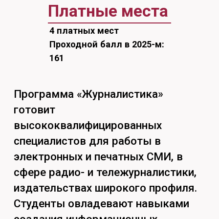
издательствах широкого профиля.
Студенты овладевают навыками
создания информационных
продуктов разных жанров:
новостных заметок, репортажей,
интервью, аналитических обзоров и
рецензий на произведения
искусства, изучают этические и
правовые аспекты журналистики.
Подготовка включает учебную и
профессионально-творческую
практику в редакциях СМИ, работу
с мультимедийными платформами
и цифровыми технологиями.
Выпускники получают широкий круг
компетенций для успешной
профессиональной карьеры в
информационных агентствах,
периодических и онлайн-изданиях,