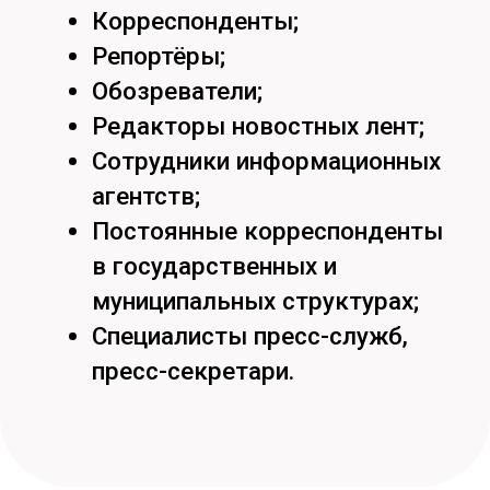
Кстати, подпишись на наши
социальные сети
Режим работы
пн-пт:
09:00-17:00
сб: 09:00- 13:00
Хабаровск,
ул. Тихоокеанская, 136,
ауд. 116цв