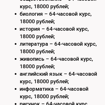
информатика – 64-часовой
курс, 18000 рублей;
рисунок – 64-часовой курс,
18000 рублей;
композиция – 20-часовой
курс, 7000 рублей, набор в
течение учебного года.
Оплата производится в срок до 02
октября 2025 – 50% стоимости
курса, до 15 января 2026 –
оставшаяся сумма по договору
Группы – от 10 до 20 человек
(группа открывается при
численности слушателей не менее
10 человек).
Занятия проводятся с 15:30 до
19:00.