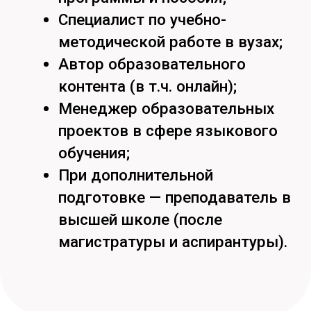
Кстати, подпишись на наши
социальные сети
Режим работы
пн-пт:
09:00-17:00
сб: 09:00- 13:00
Хабаровск,
ул. Тихоокеанская, 136,