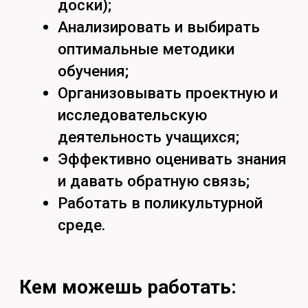
репетиторство);
Методист в образовательных
учреждениях или
издательствах,
разрабатывающий учебные
программы и пособия;
Специалист по учебно-
методической работе в вузах;
Автор образовательного
контента (в т.ч. онлайн);
Менеджер образовательных
проектов в сфере языкового
обучения;
При дополнительной
подготовке — преподаватель в
высшей школе (после
магистратуры и аспирантуры).