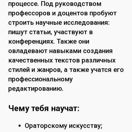
культурологических явлений;
Умение воспроизводить
сюжеты литературных
произведений.
Чем будешь заниматься:
Работать с мультимедийными
программами;
Разрабатывать учебно-
методические материалы;
Составлять
специализированные
олимпиадные задания;
Проводить занятия по
русскому языку, литературе,
МХК;
Сочетать творческую и
педагогическую деятельность.