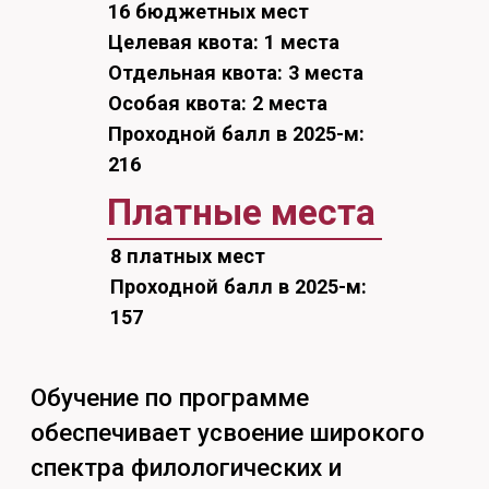
Обучение по программе
обеспечивает усвоение широкого
спектра филологических и
педагогических дисциплин. Студент
получает научные знания о
развитии языкознания, знакомится
с историей развития и
особенностями русского языка,
изучает историю мировой
художественной культуры,
зарубежной и русской литературы,
культурологию и методику
преподавания филологических
дисциплин. Студенты учатся в
рамках практико-ориентированной
парадигмы, применяя полученные
знания в образовательном
процессе. Под руководством
профессоров и доцентов пробуют
строить научные исследования: