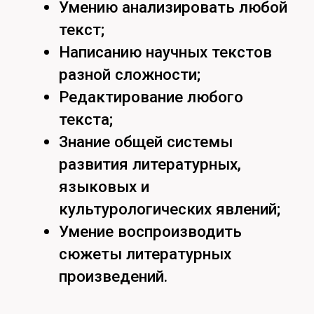
Кем сможешь работать:
Министерство образования;
Образовательные центры;
Школы Хабаровского края;
Университеты Хабаровского
края.
Найдём ответы
на все вопросы