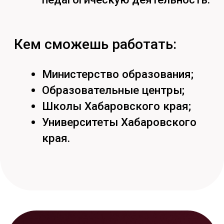
Режим работы
пн-пт:
09:00-17:00
сб: 09:00- 13:00
Хабаровск,
ул. Тихоокеанская, 136,
ауд. 116цв
8 (4212) 97 97 31
abitur@togudv.ru
Тихоокеанский
государственный университет в
Хабаровске принимает
абитуриентов на программы
бакалавриата, специалитета,
магистратуры и аспирантуры.
На сайте абитуриента ТОГУ