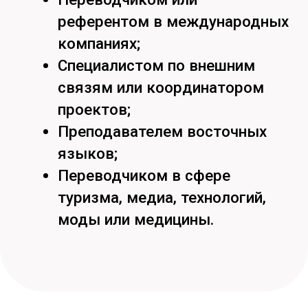
Кстати, подпишись на наши
социальные сети
Режим работы
пн-пт:
09:00-17:00
сб: 09:00- 13:00
Хабаровск,
ул. Тихоокеанская, 136,
ауд. 116цв