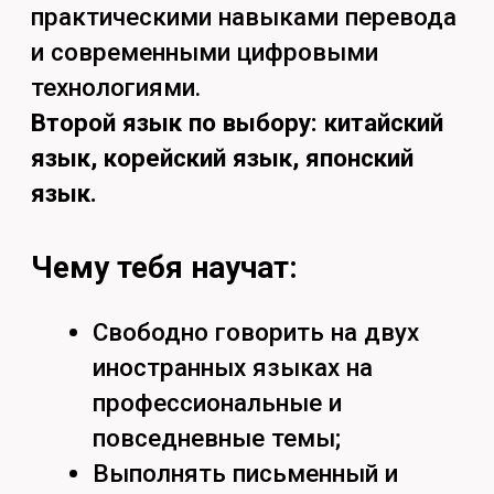
переводческие инструменты и
справочные ресурсы;
Готовить, организовывать и
сопровождать деловые
переговоры и международные
мероприятия.
Какие уникальные навыки
приобретешь:
Методика
предпереводческого анализа и
машинного перевода;
Основы переводческой записи
при устном переводе;
Этикет и культура речи
переводчика;
Деловое общение и
межкультурная коммуникация