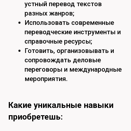
в международной среде.
Кем можешь работать:
Переводчиком или
референтом в международных
компаниях;
Специалистом по внешним
связям или координатором
проектов;
Преподавателем восточных
языков;
Переводчиком в сфере
туризма, медиа, технологий,
моды или медицины.