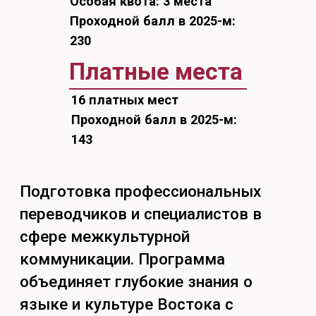
коммуникации. Программа
объединяет глубокие знания о
языке и культуре Востока с
практическими навыками перевода
и современными цифровыми
технологиями.
Второй язык по выбору: китайский
язык, корейский язык, японский
язык.
Чему тебя научат:
Свободно говорить на двух
иностранных языках на
профессиональные и
повседневные темы;
Выполнять письменный и
устный перевод текстов
разных жанров;
Использовать современные