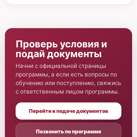
Ответственное лицо программы
Тумилевич Елена
Николаевна
Роль
👤
Руководитель, Высшая
экономическая школа ИЭУ
Кабинет
📍
428л
Телефон
☎
8 (4212) 97-98-13, доб. 2311
Почта
@
013139@togudv.ru