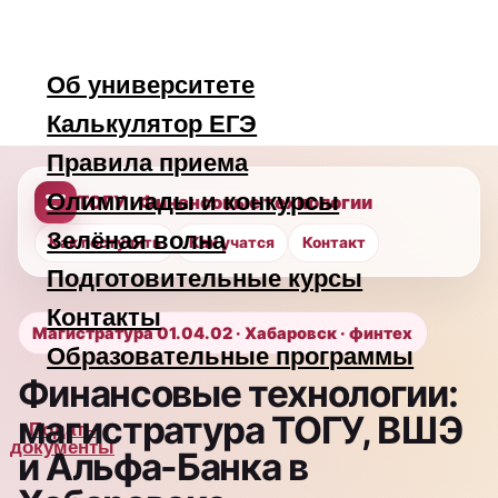
Об университете
Калькулятор ЕГЭ
Правила приема
Олимпиады и конкурсы
Зелёная волна
ТОГУ · Финансовые технологии
Подготовительные курсы
Контакты
Как поступить
Как учатся
Контакт
Образовательные программы
Подать
Магистратура 01.04.02 · Хабаровск · финтех
документы
Финансовые технологии:
магистратура ТОГУ, ВШЭ
Конкурсные списки
и Альфа-Банка в
Хабаровске