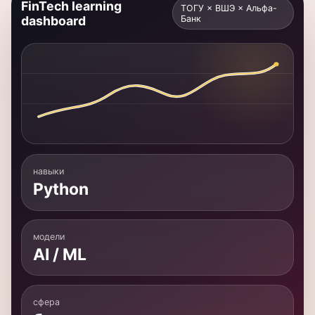
навыки
Python
модели
AI / ML
сфера
банки
результат