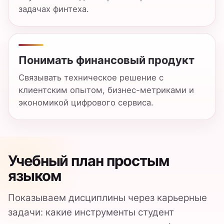
Показываем дисциплины через карьерные
задачи: какие инструменты студент
осваивает и где они пригодятся в финтехе,
аналитике данных и банковских IT-
сервисах.
Блок
Что внутри
Компьютерные науки
Python, базы данных, ма
Финансы
Платежные системы, регу
Продуктовый подход
Управление продуктом, э
Кем можно работать после