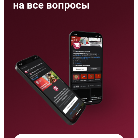
Режим работы
пн-пт:
09:00-17:00
сб: 09:00- 13:00
Хабаровск,
ул. Тихоокеанская, 136,
ауд. 116цв
8 (4212) 97 97 31
abitur@togudv.ru
Тихоокеанский
государственный университет в
Хабаровске принимает
абитуриентов на программы
бакалавриата, специалитета,
магистратуры и аспирантуры.
На сайте абитуриента ТОГУ
Подать документы
можно выбрать направление,
проверить подходящие ЕГЭ
через калькулятор, узнать
правила приема, бюджетные
места, подготовительные курсы
и способы подачи документов.
Мы используем cookie,
чтобы сделать ваш опыт на