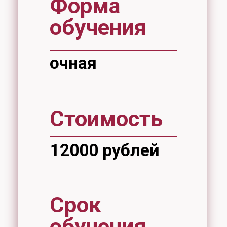
Срок
обучения
42 часа
В настоящее время запись на
курсы не проводятся.
Группы — от 10 до 20 человек
(группа формируется при наличии не
менее 10 слушателей).
Занятия проводятся с 15:30 до
19:00.
Запись проходит по адресу:
ул. Тихоокеанская, 136, аудитория