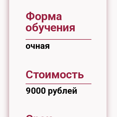
Срок
обучения
20 часов
Интенсивный курс по подготовке к
вступительному испытанию
"Инженерная физика".
Запись открыта.
Запись проходит по адресу:
ул. Тихоокеанская, 136, аудитория
116 цв