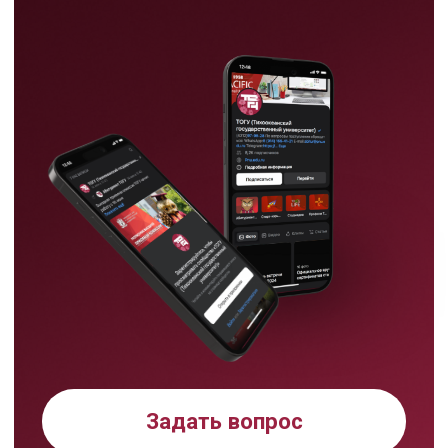
Режим работы
пн-пт:
09:00-17:00
сб: 09:00- 13:00
Хабаровск,
ул. Тихоокеанская, 136,
ауд. 116цв
8 (4212) 97 97 31
abitur@togudv.ru
Тихоокеанский
государственный университет в
Хабаровске принимает
абитуриентов на программы
бакалавриата, специалитета,
магистратуры и аспирантуры.
На сайте абитуриента ТОГУ
Подать документы
можно выбрать направление,
проверить подходящие ЕГЭ
через калькулятор, узнать
правила приема, бюджетные
места, подготовительные курсы
и способы подачи документов.
Мы используем cookie,
чтобы сделать ваш опыт на
сайте круче и удобнее.
Понятно
Продолжая пользоваться