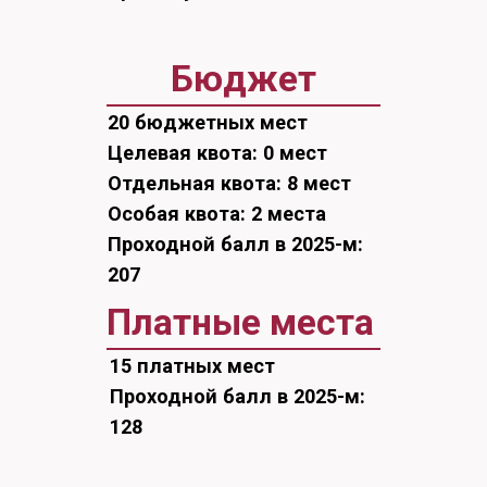
Проходной балл в 2025-м:
128
Образовательная программа
«Подъемно-транспортные,
строительные, дорожные машины и
оборудование» – это
проектирование (расчеты и
моделирование включая 3D
модели) строительных машин,
эксплуатация, обслуживание и
ремонт строительных машин (для
гражданского строительства -
здания и сооружения, дорожного –
мосты и водопропускные трубы,
нефтегазовой отрасли –
землеройные и грузоподъемные
машины).
Чему тебя научат: