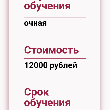
Срок
обучения
42 часа
В настоящее время запись на
курсы не проводятся.
Группы — от 10 до 20 человек
(группа формируется при наличии не
менее 10 слушателей).
Занятия проводятся с 15:30 до
19:00.
Запись проходит по адресу:
ул. Тихоокеанская, 136, аудитория