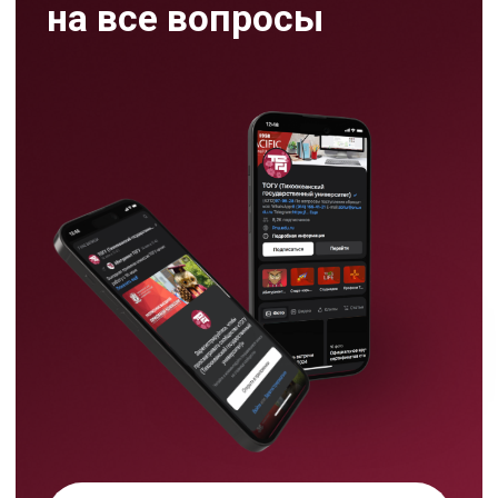
Режим работы
пн-пт:
09:00-17:00
сб: 09:00- 13:00
Хабаровск,
ул. Тихоокеанская, 136,
ауд. 116цв
8 (4212) 97 97 31
abitur@togudv.ru
Тихоокеанский
государственный университет в
Хабаровске принимает
абитуриентов на программы
бакалавриата, специалитета,
магистратуры и аспирантуры.
На сайте абитуриента ТОГУ
Подать документы
можно выбрать направление,
проверить подходящие ЕГЭ
через калькулятор, узнать
правила приема, бюджетные
места, подготовительные курсы
и способы подачи документов.
Мы используем cookie,
чтобы сделать ваш опыт на