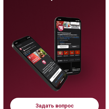
Режим работы
пн-пт:
09:00-17:00
сб: 09:00- 13:00
Хабаровск,
ул. Тихоокеанская, 136,
ауд. 116цв
8 (4212) 97 97 31
abitur@togudv.ru
Тихоокеанский
государственный университет в
Хабаровске принимает
абитуриентов на программы
бакалавриата, специалитета,
магистратуры и аспирантуры.
На сайте абитуриента ТОГУ
Подать документы
можно выбрать направление,
проверить подходящие ЕГЭ
через калькулятор, узнать
правила приема, бюджетные
места, подготовительные курсы
и способы подачи документов.
Мы используем cookie,
чтобы сделать ваш опыт на
сайте круче и удобнее.