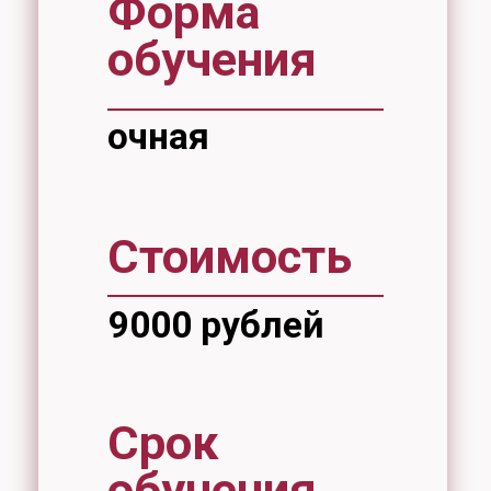
Срок
обучения
20 часов
Интенсивный курс по подготовке к
вступительному испытанию
"Композиция".
Занятия проходят с 6 по 10 июля с
13:50 до 17:00.
Запись открыта.
Запись проходит по адресу:
ул. Тихоокеанская, 136, аудитория
116 цв