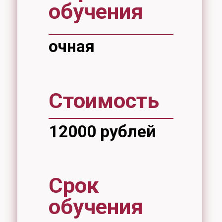
Срок
обучения
42 часа
В настоящее время запись на
курсы не проводятся.
Группы — от 10 до 20 человек
(группа формируется при наличии не
менее 10 слушателей).
Занятия проводятся с 15:30 до
19:00.
Запись проходит по адресу:
ул. Тихоокеанская, 136, аудитория