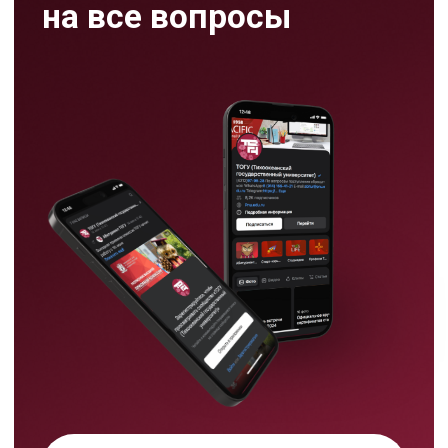
Режим работы
пн-пт:
09:00-17:00
сб: 09:00- 13:00
Хабаровск,
ул. Тихоокеанская, 136,
ауд. 116цв
8 (4212) 97 97 31
abitur@togudv.ru
Тихоокеанский
государственный университет в
Хабаровске принимает
абитуриентов на программы
бакалавриата, специалитета,
магистратуры и аспирантуры.
На сайте абитуриента ТОГУ
Подать документы
можно выбрать направление,
проверить подходящие ЕГЭ
через калькулятор, узнать
правила приема, бюджетные
места, подготовительные курсы
и способы подачи документов.
Мы используем cookie,
чтобы сделать ваш опыт на