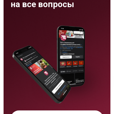
Режим работы
пн-пт:
09:00-17:00
сб: 09:00- 13:00
Хабаровск,
ул. Тихоокеанская, 136,
ауд. 116цв
8 (4212) 97 97 31
abitur@togudv.ru
Тихоокеанский
государственный университет в
Хабаровске принимает
абитуриентов на программы
бакалавриата, специалитета,
магистратуры и аспирантуры.
На сайте абитуриента ТОГУ
Подать документы
можно выбрать направление,
проверить подходящие ЕГЭ
через калькулятор, узнать
правила приема, бюджетные
места, подготовительные курсы
и способы подачи документов.
Мы используем cookie,
чтобы сделать ваш опыт на