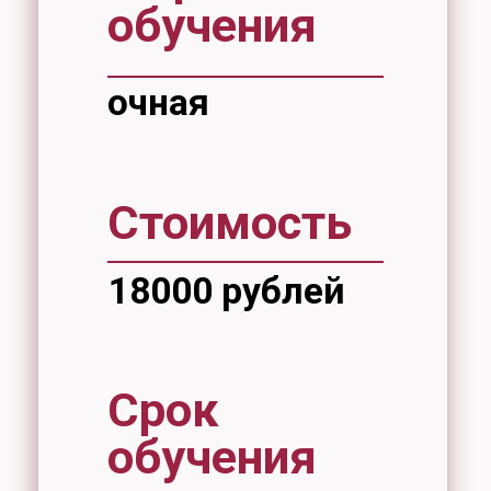
Срок
обучения
64 часа
В настоящее время запись на
курсы не проводятся.
Группы — от 10 до 20 человек
(группа формируется при наличии не
менее 10 слушателей).
Занятия проводятся с 15:30 до
19:00.
Запись проходит по адресу:
ул. Тихоокеанская, 136, аудитория