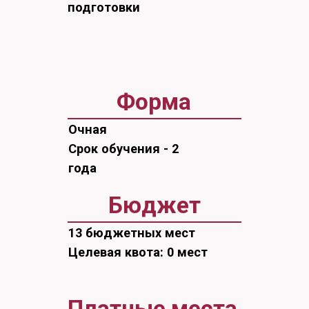
Очная
Срок обучения - 2
года
Бюджет
13 бюджетных мест
Целевая квота: 0 мест
Платные места
2 платных места
Образовательная программа
магистратуры «Педагогическое
образование» по профилю
«Изобразительное искусство в
системе непрерывного
художественного образования»
имеет государственную