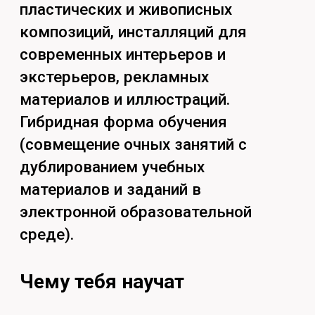
подготовки и различные
возрастные группы;
Организовывает и
разрабатывает авторские
курсы и студии в области
художественного
образования;
Умеет организовывать и вести
работу по созданию
художественного продукта;
Владение навыками рисунка,
линейно-конструктивного
построения, пластического
моделирования, в том числе, и
с помощью современных
графических редакторов;
Владение навыками создания
макетов дизайна,
художественного визуального