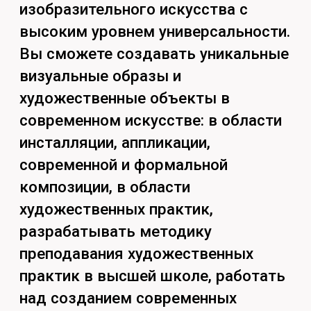
экстерьеров, рекламных
материалов и иллюстраций.
Гибридная форма обучения
(совмещение очных занятий с
дублированием учебных
материалов и заданий в
электронной образовательной
среде).
Чему тебя научат
Владеет техниками и
технологиями в области
современных и классических
видов изобразительного
искусства;
Обучает техникам и
технологиям
изобразительного искусства,
на различных уровнях