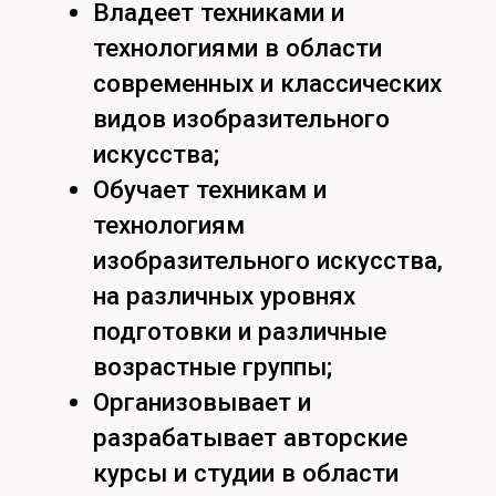
образа;
Владение техниками и
технологиями цифровой
иллюстрации.
Ключевые партнеры
программы:
Союз художников России и
Союз дизайнеров России –
преподаватели;
Лаборатория креативных
технологий ТОГУ «Арт-Куб» –
практики;
Лаборатория современного
искусства под руководством
Иконникова А.И;
Образовательные учреждения