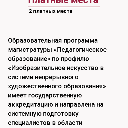
аккредитацию и направлена на
системную подготовку
специалистов в области
изобразительного искусства с
высоким уровнем универсальности.
Вы сможете создавать уникальные
визуальные образы и
художественные объекты в
современном искусстве: в области
инсталляции, аппликации,
современной и формальной
композиции, в области
художественных практик,
разрабатывать методику
преподавания художественных
практик в высшей школе, работать
над созданием современных
пластических и живописных
композиций, инсталляций для
современных интерьеров и