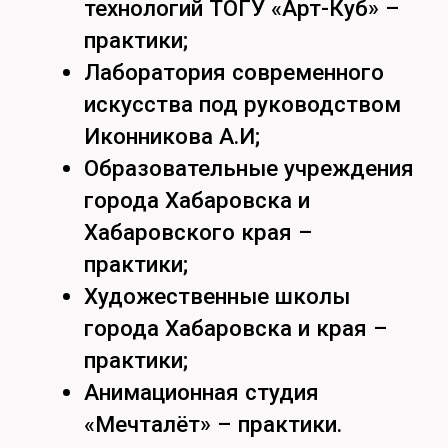
Режим работы
пн-пт:
09:00-17:00
сб: 09:00- 13:00
Хабаровск,
ул. Тихоокеанская, 136,
ауд. 116цв
8 (4212) 97 97 31
abitur@togudv.ru
Тихоокеанский
государственный университет в
Хабаровске принимает
абитуриентов на программы
бакалавриата, специалитета,
магистратуры и аспирантуры.
На сайте абитуриента ТОГУ
Подать документы
можно выбрать направление,
проверить подходящие ЕГЭ